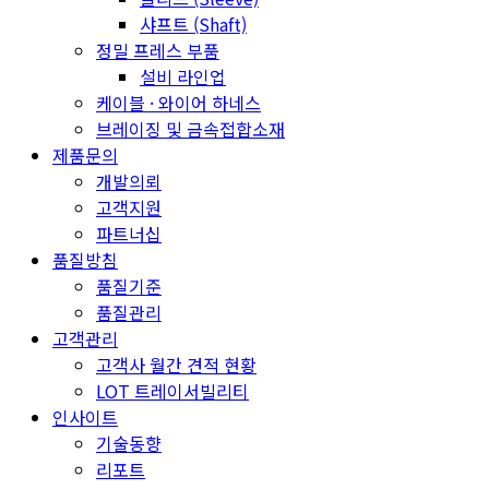
샤프트 (Shaft)
정밀 프레스 부품
설비 라인업
케이블 · 와이어 하네스
브레이징 및 금속접합소재
제품문의
개발의뢰
고객지원
파트너십
품질방침
품질기준
품질관리
고객관리
고객사 월간 견적 현황
LOT 트레이서빌리티
인사이트
기술동향
리포트