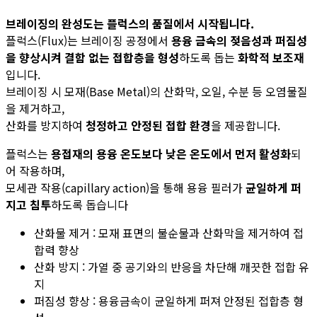
브레이징의 완성도는 플럭스의 품질에서 시작됩니다.
플럭스(Flux)는 브레이징 공정에서
용융 금속의 젖음성과 퍼짐성
을 향상시켜 결함 없는 접합층을 형성
하도록 돕는
화학적 보조재
입니다.
브레이징 시 모재(Base Metal)의 산화막, 오일, 수분 등 오염물질
을 제거하고,
산화를 방지하여
청정하고 안정된 접합 환경
을 제공합니다.
플럭스는
용접재의 용융 온도보다 낮은 온도에서 먼저 활성화
되
어 작용하며,
모세관 작용(capillary action)을 통해 용융 필러가
균일하게 퍼
지고 침투
하도록 돕습니다
산화물 제거 : 모재 표면의 불순물과 산화막을 제거하여 접
합력 향상
산화 방지 : 가열 중 공기와의 반응을 차단해 깨끗한 접합 유
지
퍼짐성 향상 : 용융금속이 균일하게 퍼져 안정된 접합층 형