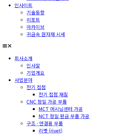
인사이트
기술동향
리포트
아카이브
귀금속 원자재 시세
회사소개
인사말
기업개요
사업분야
전기 접점
전기 접점 재질
CNC 정밀 가공 부품
MCT 머시닝센터 가공
NCT 정밀 판금 부품 가공
구조 · 연결용 부품
리벳 (rivet)