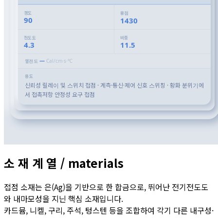
경도
융점
90
1430
전도도
비중
4.3
11.5
—
Cal/cm·s·℃
열전도
용도
신뢰성 릴레이 및 스위치 접점 · 계측·통신·제어 신호 스위칭 · 황화 분위기에
서 접촉저항 안정성 요구 접점
소 재 계 열 /
materials
접점 소재는 은(Ag)을 기반으로 한 합금으로, 뛰어난 전기전도도
와 내마모성을 지닌 핵심 소재입니다.
카드뮴, 니켈, 구리, 주석, 텅스텐 등을 조합하여 각기 다른 내구성·