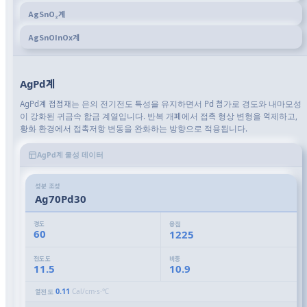
AgSnO₂계
AgSnOInOx계
AgPd계
AgPd계 접점재는 은의 전기전도 특성을 유지하면서 Pd 첨가로 경도와 내마모성
이 강화된 귀금속 합금 계열입니다. 반복 개폐에서 접촉 형상 변형을 억제하고,
황화 환경에서 접촉저항 변동을 완화하는 방향으로 적용됩니다.
AgPd계 물성 데이터
성분 조성
Ag70Pd30
경도
융점
60
1225
전도도
비중
11.5
10.9
0.11
Cal/cm·s·℃
열전도