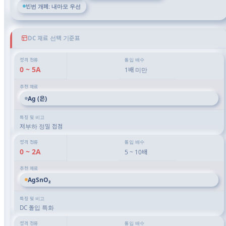
빈번 개폐: 내마모 우선
DC 재료 선택 기준표
0 ~ 5A
1배 미만
Ag (은)
저부하 정밀 접점
0 ~ 2A
5 ~ 10배
AgSnO₂
DC 돌입 특화