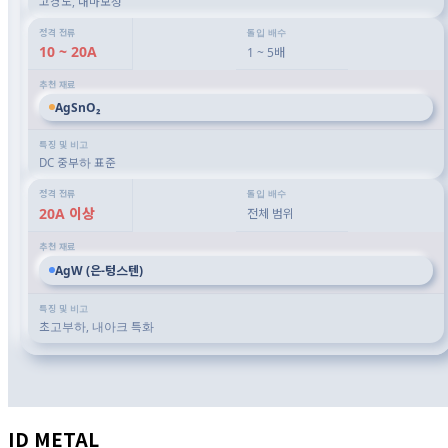
고경도, 내마모성
10 ~ 20A
1 ~ 5배
AgSnO₂
DC 중부하 표준
20A 이상
전체 범위
AgW (은-텅스텐)
초고부하, 내아크 특화
ID METAL