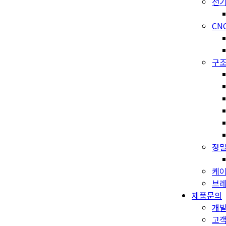
전기
CN
구조
정밀
케이
브레
제품문의
개
고