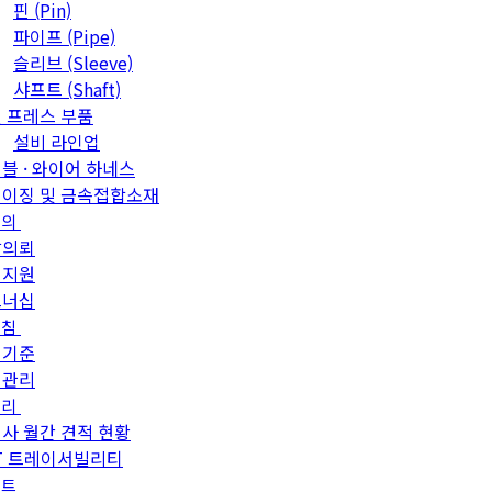
핀 (Pin)
파이프 (Pipe)
슬리브 (Sleeve)
샤프트 (Shaft)
 프레스 부품
설비 라인업
블 · 와이어 하네스
이징 및 금속접합소재
문의
발의뢰
객지원
트너십
방침
질기준
질관리
관리
사 월간 견적 현황
T 트레이서빌리티
이트