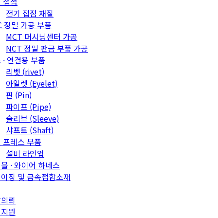
 접점
전기 접점 재질
C 정밀 가공 부품
MCT 머시닝센터 가공
NCT 정밀 판금 부품 가공
 · 연결용 부품
리벳 (rivet)
아일렛 (Eyelet)
핀 (Pin)
파이프 (Pipe)
슬리브 (Sleeve)
샤프트 (Shaft)
 프레스 부품
설비 라인업
블 · 와이어 하네스
이징 및 금속접합소재
발의뢰
객지원