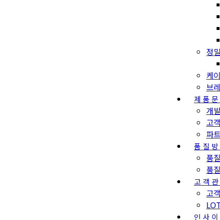
정밀
케이
브레
제품
개
고
파
품질
품
품
고객
고객
LO
인사