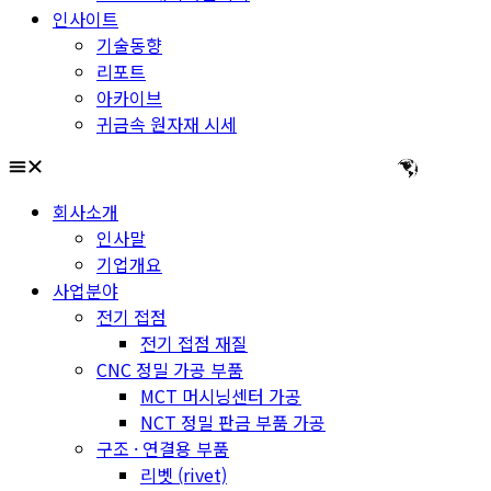
인사이트
기술동향
리포트
아카이브
귀금속 원자재 시세
회사소개
인사말
기업개요
사업분야
전기 접점
전기 접점 재질
CNC 정밀 가공 부품
MCT 머시닝센터 가공
NCT 정밀 판금 부품 가공
구조 · 연결용 부품
리벳 (rivet)