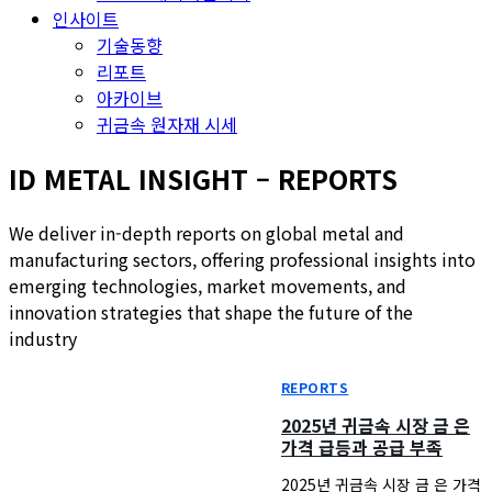
인사이트
기술동향
리포트
아카이브
귀금속 원자재 시세
ID METAL INSIGHT – REPORTS
We deliver in-depth reports on global metal and
manufacturing sectors, offering professional insights into
emerging technologies, market movements, and
innovation strategies that shape the future of the
industry
REPORTS
2025년 귀금속 시장 금 은
가격 급등과 공급 부족
2025년 귀금속 시장 금 은 가격