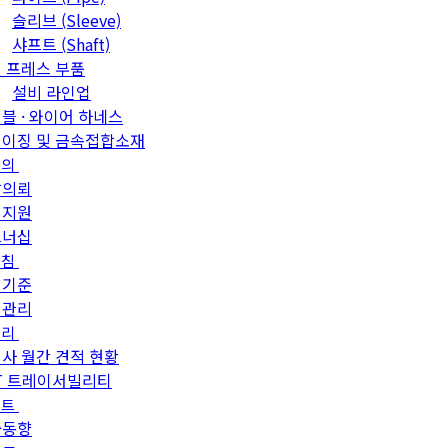
슬리브 (Sleeve)
샤프트 (Shaft)
 프레스 부품
설비 라인업
블 · 와이어 하네스
이징 및 금속접합소재
문의
발의뢰
객지원
트너십
방침
질기준
질관리
관리
사 월간 견적 현황
T 트레이서빌리티
이트
술동향