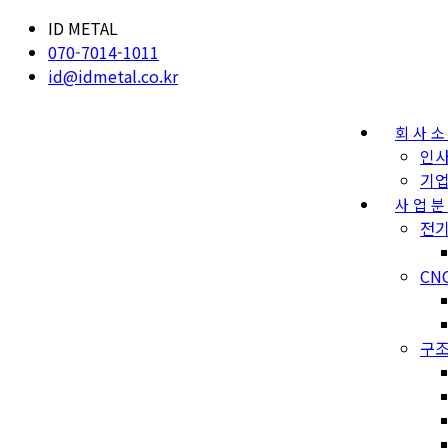
ID METAL
070-7014-1011
id@idmetal.co.kr
회사
인
기
사업
전기
CN
구조