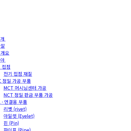
소개
사말
업개요
분야
 접점
전기 접점 재질
C 정밀 가공 부품
MCT 머시닝센터 가공
NCT 정밀 판금 부품 가공
 · 연결용 부품
리벳 (rivet)
아일렛 (Eyelet)
핀 (Pin)
파이프 (Pipe)