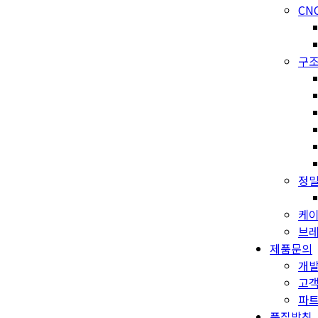
CN
구조
정밀
케이
브레
제품문의
개
고
파
품질방침