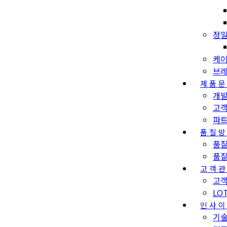
정밀
케이
브레
제품
개
고
파
품질
품
품
고객
고객
LO
인사
기