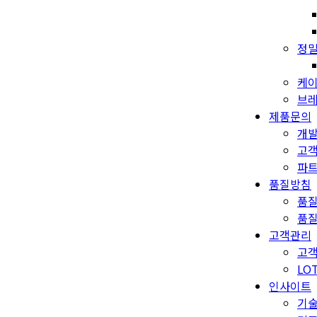
정밀
케이
브레
제품문의
개
고
파
품질방침
품
품
고객관리
고객
LO
인사이트
기