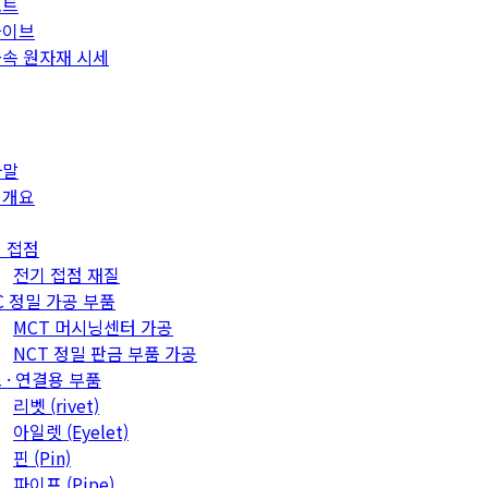
포트
카이브
속 원자재 시세
사말
업개요
 접점
전기 접점 재질
C 정밀 가공 부품
MCT 머시닝센터 가공
NCT 정밀 판금 부품 가공
 · 연결용 부품
리벳 (rivet)
아일렛 (Eyelet)
핀 (Pin)
파이프 (Pipe)