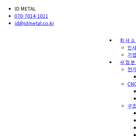
ID METAL
070-7014-1011
id@idmetal.co.kr
회사
인
기
사업
전기
CN
구조