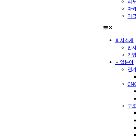
리
아
귀금
회사소개
인
기
사업분야
전기
CN
구조