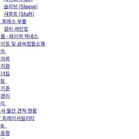
슬리브 (Sleeve)
샤프트 (Shaft)
 프레스 부품
설비 라인업
블 · 와이어 하네스
이징 및 금속접합소재
문의
발의뢰
객지원
트너십
방침
질기준
질관리
관리
사 월간 견적 현황
T 트레이서빌리티
이트
술동향