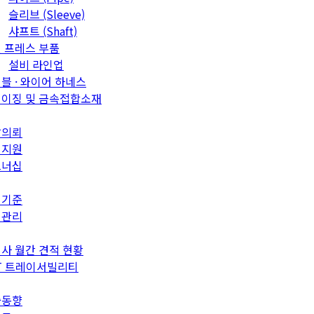
슬리브 (Sleeve)
샤프트 (Shaft)
 프레스 부품
설비 라인업
블 · 와이어 하네스
이징 및 금속접합소재
발의뢰
객지원
트너십
질기준
질관리
사 월간 견적 현황
T 트레이서빌리티
술동향