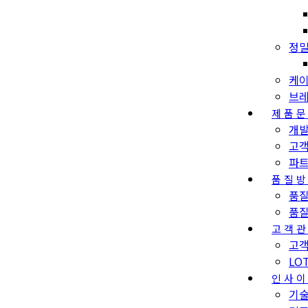
정밀
케이
브레
제품
개
고
파
품질
품
품
고객
고객
LO
인사
기