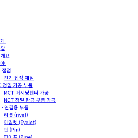
소개
사말
업개요
분야
 접점
전기 접점 재질
C 정밀 가공 부품
MCT 머시닝센터 가공
NCT 정밀 판금 부품 가공
 · 연결용 부품
리벳 (rivet)
아일렛 (Eyelet)
핀 (Pin)
파이프 (Pipe)