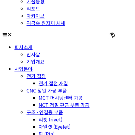
기술동향
리포트
아카이브
귀금속 원자재 시세
회사소개
인사말
기업개요
사업분야
전기 접점
전기 접점 재질
CNC 정밀 가공 부품
MCT 머시닝센터 가공
NCT 정밀 판금 부품 가공
구조 · 연결용 부품
리벳 (rivet)
아일렛 (Eyelet)
핀 (Pin)