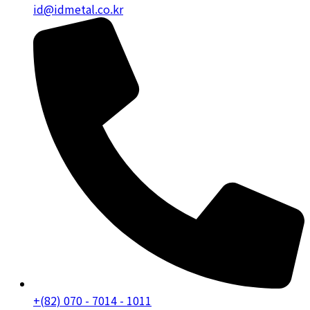
id@idmetal.co.kr
+(82) 070 - 7014 - 1011