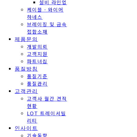
케이블 · 와이어
하네스
브레이징 및 금속
접합소재
제품문의
개발의뢰
고객지원
파트너십
품질방침
품질기준
품질관리
고객관리
고객사 월간 견적
현황
LOT 트레이서빌
리티
인사이트
기술동향
리포트