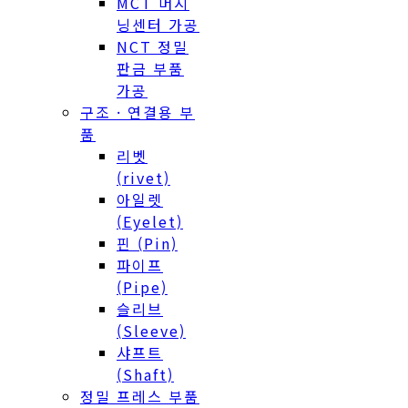
NCT 정밀
판금 부품
가공
구조 · 연결용 부
품
리벳
(rivet)
아일렛
(Eyelet)
핀 (Pin)
파이프
(Pipe)
슬리브
(Sleeve)
샤프트
(Shaft)
정밀 프레스 부품
설비 라인업