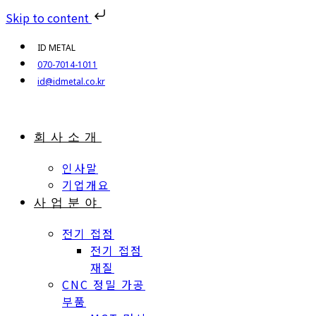
ID METAL
070-7014-1011
id@idmetal.co.kr
회사소개
인사말
기업개요
사업분야
전기 접점
전기 접점
재질
CNC 정밀 가공
부품
MCT 머시
닝센터 가공