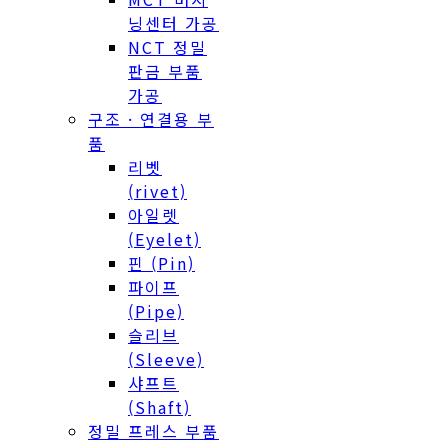
NCT 정밀
판금 부품
가공
구조 · 연결용 부
품
리벳
(rivet)
아일렛
(Eyelet)
핀 (Pin)
파이프
(Pipe)
슬리브
(Sleeve)
샤프트
(Shaft)
정밀 프레스 부품
설비 라인업