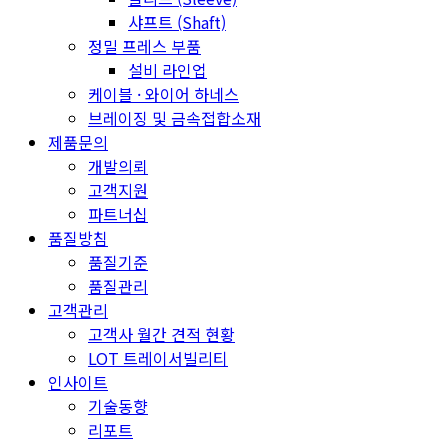
샤프트 (Shaft)
정밀 프레스 부품
설비 라인업
케이블 · 와이어 하네스
브레이징 및 금속접합소재
제품문의
개발의뢰
고객지원
파트너십
품질방침
품질기준
품질관리
고객관리
고객사 월간 견적 현황
LOT 트레이서빌리티
인사이트
기술동향
리포트