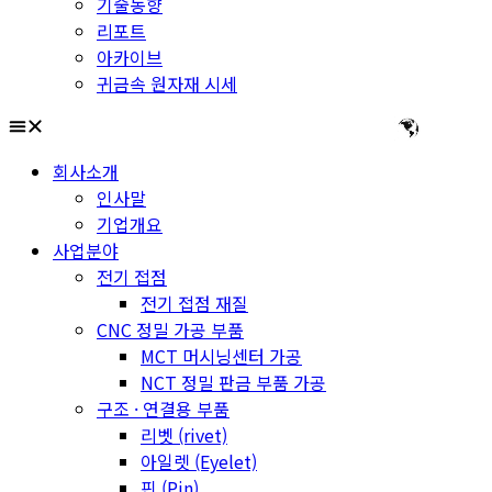
기술동향
리포트
아카이브
귀금속 원자재 시세
회사소개
인사말
기업개요
사업분야
전기 접점
전기 접점 재질
CNC 정밀 가공 부품
MCT 머시닝센터 가공
NCT 정밀 판금 부품 가공
구조 · 연결용 부품
리벳 (rivet)
아일렛 (Eyelet)
핀 (Pin)