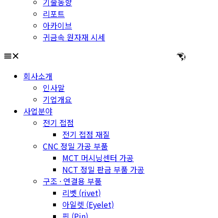
기술동향
리포트
아카이브
귀금속 원자재 시세
회사소개
인사말
기업개요
사업분야
전기 접점
전기 접점 재질
CNC 정밀 가공 부품
MCT 머시닝센터 가공
NCT 정밀 판금 부품 가공
구조 · 연결용 부품
리벳 (rivet)
아일렛 (Eyelet)
핀 (Pin)