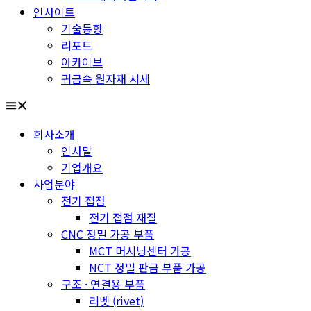
인사이트
기술동향
리포트
아카이브
귀금속 원자재 시세
회사소개
인사말
기업개요
사업분야
전기 접점
전기 접점 재질
CNC 정밀 가공 부품
MCT 머시닝센터 가공
NCT 정밀 판금 부품 가공
구조 · 연결용 부품
리벳 (rivet)