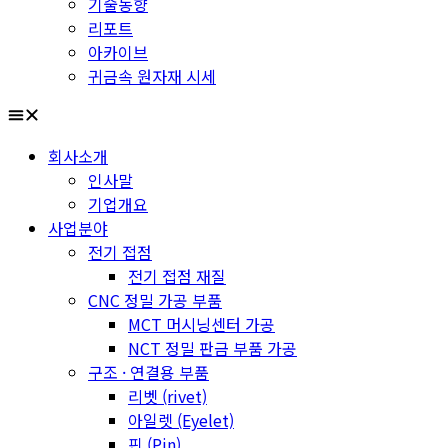
기술동향
리포트
아카이브
귀금속 원자재 시세
회사소개
인사말
기업개요
사업분야
전기 접점
전기 접점 재질
CNC 정밀 가공 부품
MCT 머시닝센터 가공
NCT 정밀 판금 부품 가공
구조 · 연결용 부품
리벳 (rivet)
아일렛 (Eyelet)
핀 (Pin)