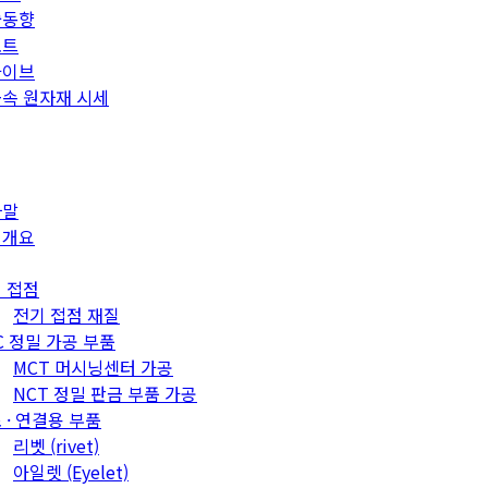
술동향
포트
카이브
속 원자재 시세
사말
업개요
 접점
전기 접점 재질
C 정밀 가공 부품
MCT 머시닝센터 가공
NCT 정밀 판금 부품 가공
 · 연결용 부품
리벳 (rivet)
아일렛 (Eyelet)