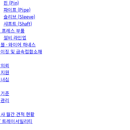
핀 (Pin)
파이프 (Pipe)
슬리브 (Sleeve)
샤프트 (Shaft)
 프레스 부품
설비 라인업
블 · 와이어 하네스
이징 및 금속접합소재
발의뢰
객지원
트너십
질기준
질관리
사 월간 견적 현황
T 트레이서빌리티