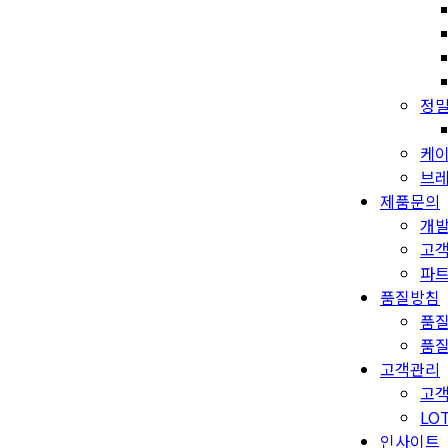
정밀
케이
브레
제품문의
개
고
파
품질방침
품
품
고객관리
고객
LO
인사이트