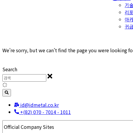
기
리
아
귀금
We’re sorry, but we can’t find the page you were looking fo
Search
id@idmetal.co.kr
+(82) 070 - 7014 - 1011