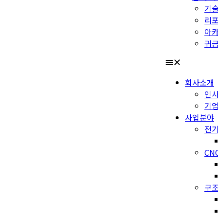
기
리
아
귀금
회사소개
인
기
사업분야
전기
CN
구조