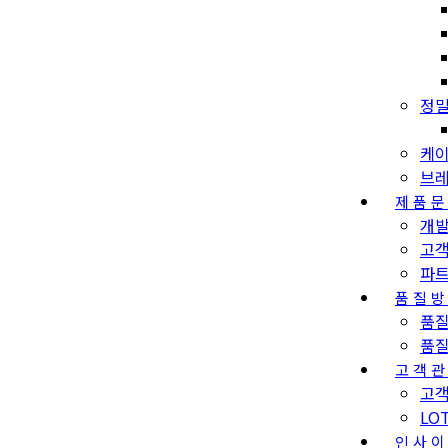
정밀
케이
브레
제품
개
고
파
품질
품
품
고객
고객
LO
인사