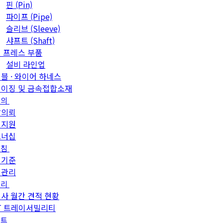
핀 (Pin)
파이프 (Pipe)
슬리브 (Sleeve)
샤프트 (Shaft)
 프레스 부품
설비 라인업
블 · 와이어 하네스
이징 및 금속접합소재
문의
발의뢰
객지원
트너십
방침
질기준
질관리
관리
사 월간 견적 현황
T 트레이서빌리티
이트