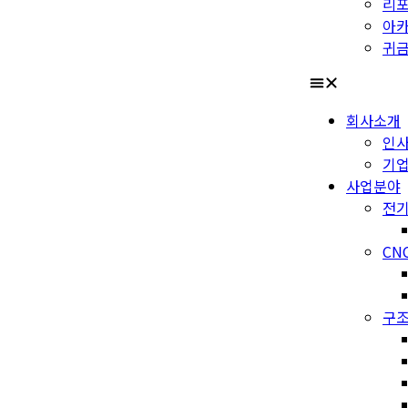
리
아
귀금
회사소개
인
기
사업분야
전기
CN
구조