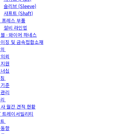
슬리브 (Sleeve)
샤프트 (Shaft)
 프레스 부품
설비 라인업
블 · 와이어 하네스
이징 및 금속접합소재
문의
발의뢰
객지원
트너십
방침
질기준
질관리
관리
사 월간 견적 현황
T 트레이서빌리티
이트
술동향