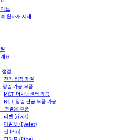
포트
카이브
속 원자재 시세
사말
업개요
 접점
전기 접점 재질
C 정밀 가공 부품
MCT 머시닝센터 가공
NCT 정밀 판금 부품 가공
 · 연결용 부품
리벳 (rivet)
아일렛 (Eyelet)
핀 (Pin)
파이프 (Pipe)