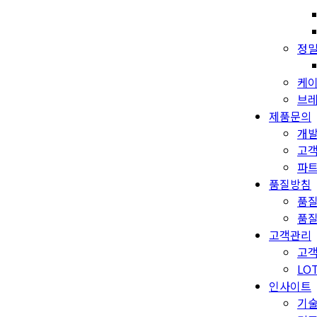
정밀
케이
브레
제품문의
개
고
파
품질방침
품
품
고객관리
고객
LO
인사이트
기