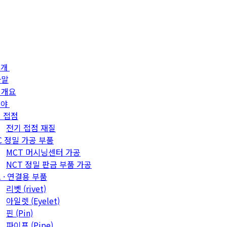
소개
사말
업개요
분야
 접점
전기 접점 재질
C 정밀 가공 부품
MCT 머시닝센터 가공
NCT 정밀 판금 부품 가공
 · 연결용 부품
리벳 (rivet)
아일렛 (Eyelet)
핀 (Pin)
파이프 (Pipe)