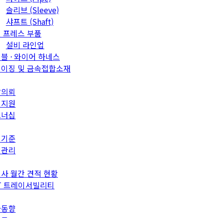
슬리브 (Sleeve)
샤프트 (Shaft)
 프레스 부품
설비 라인업
블 · 와이어 하네스
이징 및 금속접합소재
발의뢰
객지원
트너십
질기준
질관리
사 월간 견적 현황
T 트레이서빌리티
술동향