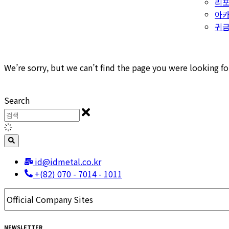
리
아
귀금
We’re sorry, but we can’t find the page you were looking fo
Search
id@idmetal.co.kr
+(82) 070 - 7014 - 1011
NEWSLETTER