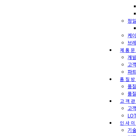
정밀
케이
브레
제품
개
고
파
품질
품
품
고객
고객
LO
인사
기