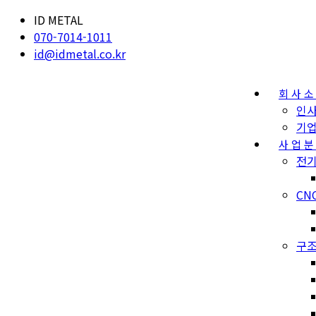
ID METAL
070-7014-1011
id@idmetal.co.kr
회사
인
기
사업
전기
CN
구조