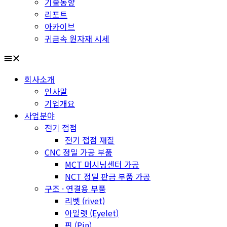
기술동향
리포트
아카이브
귀금속 원자재 시세
회사소개
인사말
기업개요
사업분야
전기 접점
전기 접점 재질
CNC 정밀 가공 부품
MCT 머시닝센터 가공
NCT 정밀 판금 부품 가공
구조 · 연결용 부품
리벳 (rivet)
아일렛 (Eyelet)
핀 (Pin)