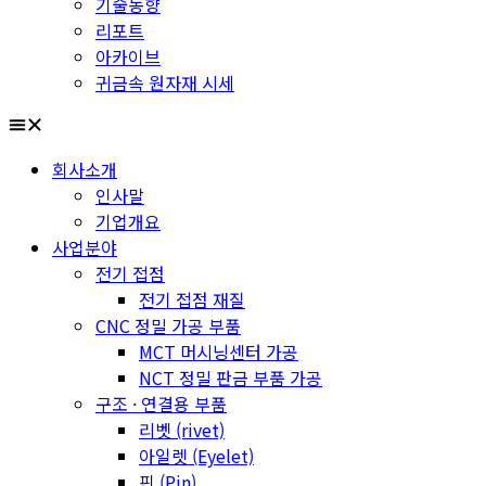
기술동향
리포트
아카이브
귀금속 원자재 시세
회사소개
인사말
기업개요
사업분야
전기 접점
전기 접점 재질
CNC 정밀 가공 부품
MCT 머시닝센터 가공
NCT 정밀 판금 부품 가공
구조 · 연결용 부품
리벳 (rivet)
아일렛 (Eyelet)
핀 (Pin)