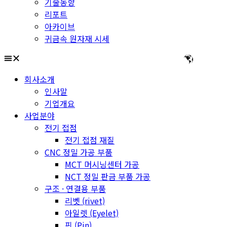
기술동향
리포트
아카이브
귀금속 원자재 시세
회사소개
인사말
기업개요
사업분야
전기 접점
전기 접점 재질
CNC 정밀 가공 부품
MCT 머시닝센터 가공
NCT 정밀 판금 부품 가공
구조 · 연결용 부품
리벳 (rivet)
아일렛 (Eyelet)
핀 (Pin)