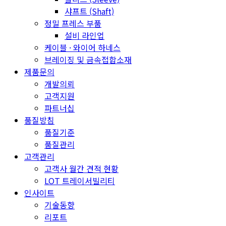
샤프트 (Shaft)
정밀 프레스 부품
설비 라인업
케이블 · 와이어 하네스
브레이징 및 금속접합소재
제품문의
개발의뢰
고객지원
파트너십
품질방침
품질기준
품질관리
고객관리
고객사 월간 견적 현황
LOT 트레이서빌리티
인사이트
기술동향
리포트