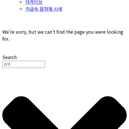
아카이브
귀금속 원자재 시세
We’re sorry, but we can’t find the page you were looking
for.
Search